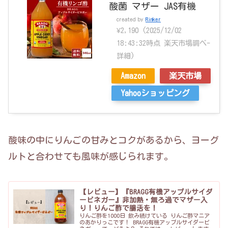
酸菌 マザー JAS有機
created by
Rinker
¥2,190
(2025/12/02
18:43:32時点 楽天市場調べ-
詳細)
Amazon
楽天市場
Yahooショッピング
酸味の中にりんごの甘みとコクがあるから、ヨーグ
ルトと合わせても風味が感じられます。
【レビュー】『BRAGG有機アップルサイダ
ービネガー』非加熱・無ろ過でマザー入
り！りんご酢で腸活を！
りんご酢を1000日 飲み続けている りんご酢マニア
のあかりっこです！ BRAGG有機アップルサイダービ